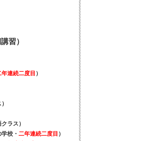
期講習）
二年連続二度目
）
ス）
語クラス）
の学校・
二年連続二度目
）