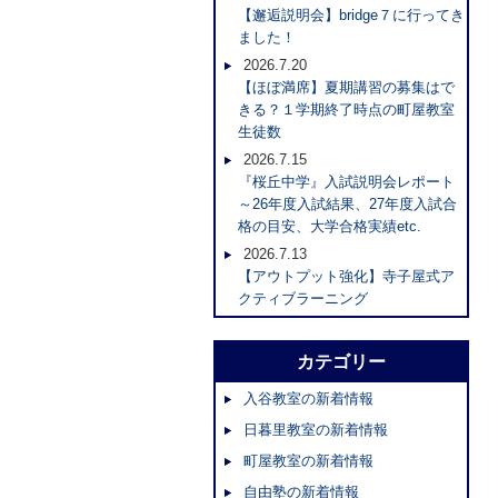
【邂逅説明会】bridge７に行ってき
ました！
2026.7.20
【ほぼ満席】夏期講習の募集はで
きる？１学期終了時点の町屋教室
生徒数
2026.7.15
『桜丘中学』入試説明会レポート
～26年度入試結果、27年度入試合
格の目安、大学合格実績etc.
2026.7.13
【アウトプット強化】寺子屋式ア
クティブラーニング
カテゴリー
入谷教室の新着情報
日暮里教室の新着情報
町屋教室の新着情報
自由塾の新着情報