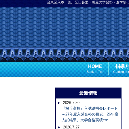
台東区入谷・荒川区日暮里・町屋の学習塾・進学塾
HOME
指導
Back to Top
Guiding pri
最新情報
2026.7.30
『桜丘高校』入試説明会レポート
～27年度入試合格の目安、26年度
入試結果、大学合格実績etc.
2026.7.27