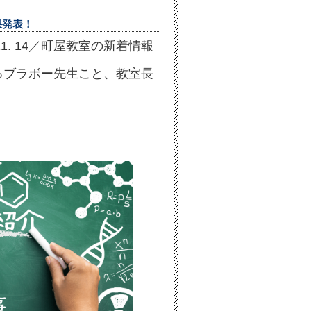
果発表！
. 11. 14／町屋教室の新着情報
るブラボー先生こと、教室長