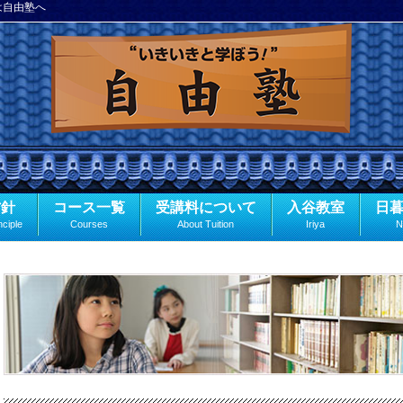
は自由塾へ
方針
コース一覧
受講料について
入谷教室
日
nciple
Courses
About Tuition
Iriya
N