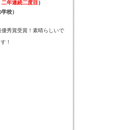
・
二年連続二度目
）
の学校）
最優秀賞受賞！素晴らしいで
ます！
！