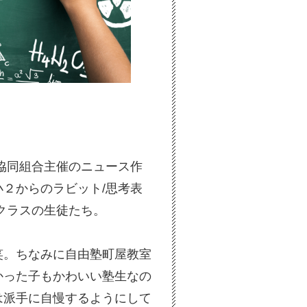
協同組合主催のニュース作
２からのラビット/思考表
クラスの生徒たち。
笑。ちなみに自由塾町屋教室
かった子もかわいい塾生なの
は派手に自慢するようにして