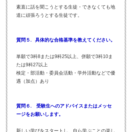
素直に話を聞こうとする生徒・できなくても地
道に頑張ろうとする生徒です。
質問５. 具体的な合格基準を教えてください。
単願で3科8または9科25以上、併願で3科10ま
たは9科27以上
検定・部活動・委員会活動・学外活動などで優
遇（加点）あり
質問６. 受験生へのアドバイスまたはメッセ
ージをお願いします。
新しい学びをスタートし、自ら学ぶことの楽し