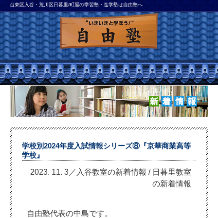
台東区入谷・荒川区日暮里/町屋の学習塾・進学塾は自由塾へ
学校別2024年度入試情報シリーズ⑧『京華商業高等
学校』
2023. 11. 3／入谷教室の新着情報
/
日暮里教室
の新着情報
自由塾代表の中島です。