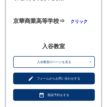
京華商業高等学校⇒
クリック
入谷教室
入谷教室のページを見る
>
create
フォームからお問い合わせする
date_range
面談予約をする