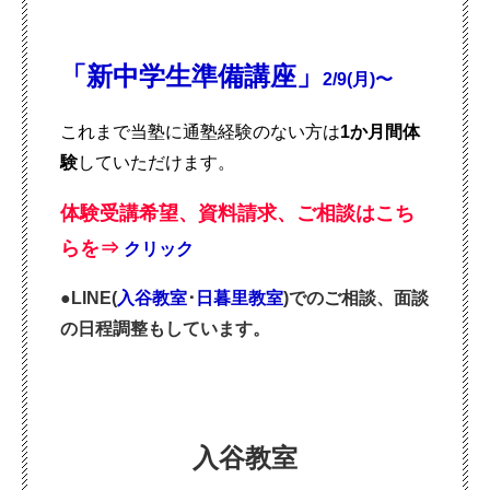
「新中学生準備講座」
2/9(月)〜
これまで当塾に通塾経験のない方は
1
か月間体
験
していただけます。
体験受講希望、資料請求、ご相談はこち
らを
⇒
クリック
●LINE(
入谷教室
･
日暮里教室
)でのご相談、面談
の日程調整もしています。
入谷教室