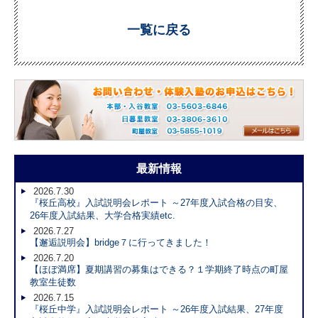
一覧に戻る
最新情報
2026.7.30
『桜丘高校』入試説明会レポート ～27年度入試合格の目安、
26年度入試結果、大学合格実績etc.
2026.7.27
【邂逅説明会】bridge７に行ってきました！
2026.7.20
【ほぼ満席】夏期講習の募集はできる？１学期終了時点の町屋
教室生徒数
2026.7.15
『桜丘中学』入試説明会レポート ～26年度入試結果、27年度