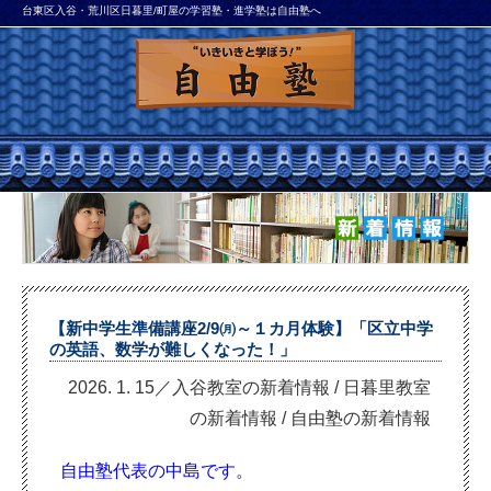
台東区入谷・荒川区日暮里/町屋の学習塾・進学塾は自由塾へ
【新中学生準備講座2/9㈪～１カ月体験】「区立中学
の英語、数学が難しくなった！」
2026. 1. 15／入谷教室の新着情報
/
日暮里教室
の新着情報
/
自由塾の新着情報
自由塾代表の中島です。