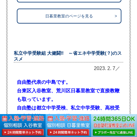
日暮里教室のページを見る
>
私立中学受験組 大健闘‼ ～省エネ中学受験(？)のス
スメ
2023. 2. 7／
自由塾代表の中島です。
台東区入谷教室、荒川区日暮里教室で直接教鞭
も取っています。
自由塾は都立中学受検、私立中学受験、高校
受
験内申対策に強い学習塾です。
中学受験がひと段落。