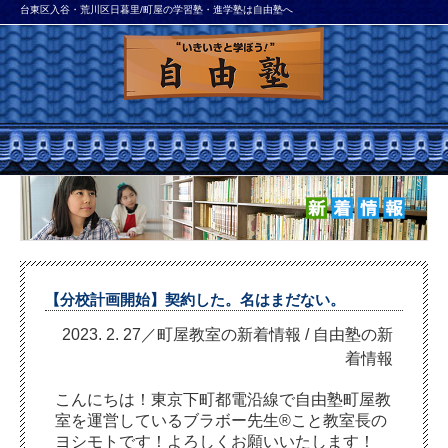
台東区入谷・荒川区日暮里/町屋の学習塾・進学塾は自由塾へ
【分校計画開始】契約した。名はまだない。
2023. 2. 27／町屋教室の新着情報
/
自由塾の新
着情報
こんにちは！東京下町都電沿線で自由塾町屋教
室を運営しているブラボー先生®こと教室長の
ヨシモトです！よろしくお願いいたします！