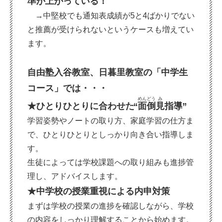
準が上がっている！
→中堅校でも通知表成績が
5
と
4
ばかりでない
と推薦が受けられないというケースも増えてい
ます。
自由塾入谷教室、日暮里教室の「中学生
コース」では・・・
めんどう
み
★ひとりひとりに合わせた
“
面倒
見
指導
”
学習姿勢やノートの取り方、家庭学習の仕方ま
で、ひとりひとりとしっかり向き合い指導しま
す。
生徒によっては学校課題への取り組みも進捗管
理し、アドバイスします。
★中学校の授業重視による内申対策
まずは学校の授業の進捗を確認しながら、学校
の内容をしっかり理解することから始めます。