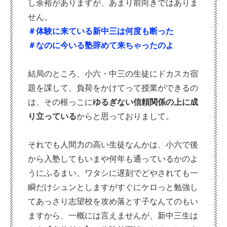
し余裕がありますが、あまり前向きではありま
せん。
＃体験に来ている新中三は何度も断った
＃なのに今いる塾辞めて来ちゃったのよ
結局のところ、小六・中三の生徒にドカスカ宿
題を課して、負荷をかけてって授業ができるの
は、その根っこに
ゆるぎない信頼関係の上に成
り立っている
からと思っておりまして。
それでも人間力の高い生徒なんかは、小六で後
から入塾してもいまや何年も通っているかのよ
うにふるまい、ワタシに遅刻でどやされても一
瞬だけシュンとしますがすぐにケロっと勉強し
てあっさり志望校を攻め落とす子なんてのもい
ますから、一概には言えませんが、新中三生は