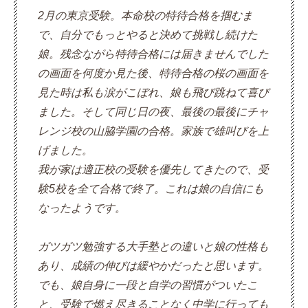
2月の東京受験。本命校の特待合格を掴むま
で、自分でもっとやると決めて挑戦し続けた
娘。残念ながら特待合格には届きませんでした
の画面を何度か見た後、特待合格の桜の画面を
見た時は私も涙がこぼれ、娘も飛び跳ねて喜び
ました。そして同じ日の夜、最後の最後にチャ
レンジ校の山脇学園の合格。家族で雄叫びを上
げました。
我が家は適正校の受験を優先してきたので、受
験5校を全て合格で終了。これは娘の自信にも
なったようです。
ガツガツ勉強する大手塾との違いと娘の性格も
あり、成績の伸びは緩やかだったと思います。
でも、娘自身に一段と自学の習慣がついたこ
と、受験で燃え尽きることなく中学に行っても