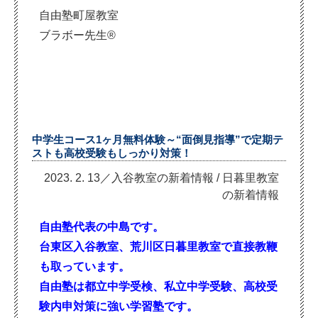
自由塾町屋教室
ブラボー先生®
中学生コース1ヶ月無料体験～“面倒見指導”で定期テ
ストも高校受験もしっかり対策！
2023. 2. 13／入谷教室の新着情報
/
日暮里教室
の新着情報
自由塾代表の中島です。
台東区入谷教室、荒川区日暮里教室で直接教鞭
も取っています。
自由塾は都立中学受検、私立中学受験、高校
受
験内申対策に強い学習塾です。