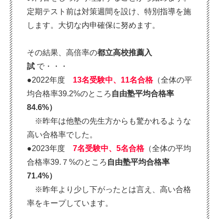
定期テスト前は対策週間を設け、特別指導を施
します。大切な内申確保に努めます。
その結果、高倍率の
都立高校推薦入
試
で・・・
●2022年度
13
名受験中、
11
名合格
（全体の平
均合格率39.2%のところ
自由塾平均合格率
84.6%）
※昨年は他塾の先生方からも驚かれるような
高い合格率でした。
●2023年度
7名受験中、5名合格
（全体の平均
合格率39.７%のところ
自由塾平均合格率
71.4%）
※昨年より少し下がったとは言え、高い合格
率をキープしています。