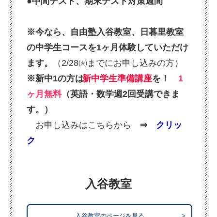
●
中間テスト、期末テスト対策週
間
※今なら、自由塾入谷教室、日暮里教室
の中学生コースを1ヶ月体験していただけ
ます。
（2/28㈫までにお申し込みの方）
※新中1の方は
新中学生準備講座
を！
1
ヶ月無料
（英語・数学週2回受講できま
す。）
お申し込みはこちらから
⇒
クリッ
ク
入谷教室
入谷教室のページを見る
>