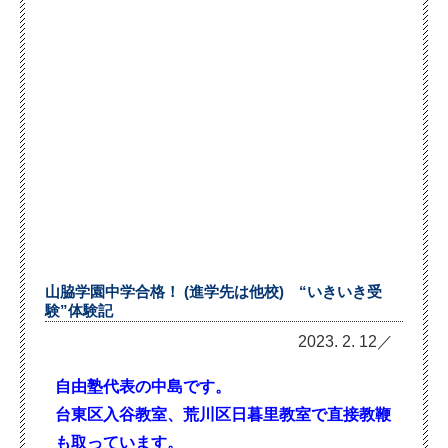
山脇学園中学合格！ (進学先は他校) “いきいき受
験”体験記
2023. 2. 12／
自由塾代表の中島です。
台東区入谷教室、荒川区日暮里教室で直接教鞭
も取っています。