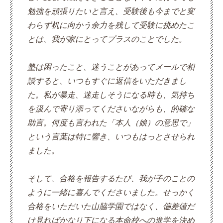
勉強を頑張りたいと言え、受験後も今までと変
わらず机に向かう余力を残して受験に挑めたこ
とは、我が家にとってプラスのことでした。
塾は困ったこと、迷うことがあってメールで相
談すると、いつもすぐに返信をいただきまし
た。私が暴走、迷走しそうになる時も、気持ち
を汲んで寄り添ってくださいながらも、的確な
助言。何度も言われた「本人（娘）の意思で」
という言葉は特に響き、いつもはっとさせられ
ました。
そして、合格を報告するたび、我が子のことの
ように一緒に喜んでくださいました。せっかく
合格をいただいた山脇学園ではなく、偏差値だ
け見ればかなり下になる本命校への進学を決め