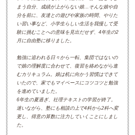
まう自分、成績が上がらない娘…そんな娘や自
分を前に、友達との遊びや家族の時間、やりた
い習い事など、小学生らしい生活を我慢して受
験に挑むことへの意味を見出だせず、4年生の2
月に自由塾に移りました。
勉強に追われる日々から一転、集団ではないの
で娘の理解度に合わせて、復習を絡めながら進
むカリキュラム。娘は机に向かう習慣はできて
いたので、家でもマイペースにコツコツと勉強
を進めていました。
6年生の夏過ぎ、社理テキストの学習が終了。
迷いながら、塾にも相談の上で4科から2科へ変
更し、得意の算数に注力していくことにしまし
た。